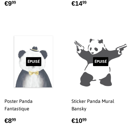
PRIX
€9,99
PRIX
€14,99
€9
€14
99
99
RÉGULIER
RÉGULIER
ÉPUISÉ
ÉPUISÉ
Poster Panda
Sticker Panda Mural
Fantastique
Bansky
PRIX
€8,99
PRIX
€10,99
€8
€10
99
99
RÉGULIER
RÉGULIER