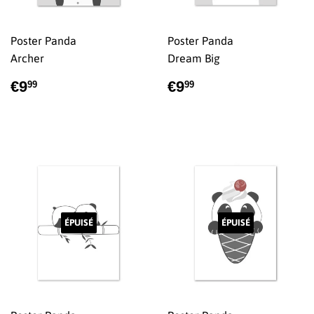
Poster Panda
Poster Panda
Archer
Dream Big
PRIX
€9,99
PRIX
€9,99
€9
€9
99
99
RÉGULIER
RÉGULIER
ÉPUISÉ
ÉPUISÉ