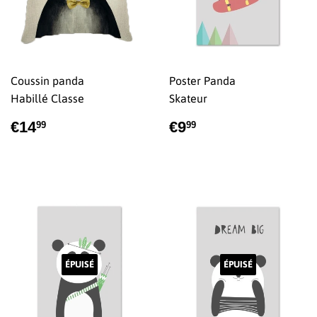
Coussin panda
Poster Panda
Habillé Classe
Skateur
PRIX
€14,99
PRIX
€9,99
€14
€9
99
99
RÉGULIER
RÉGULIER
ÉPUISÉ
ÉPUISÉ