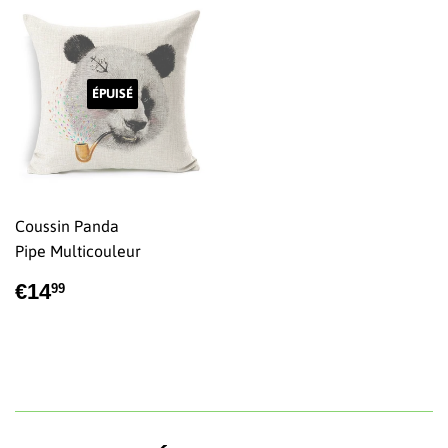
ÉPUISÉ
Coussin Panda
Pipe Multicouleur
PRIX
€14,99
€14
99
RÉGULIER