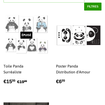
FILTRES
ÉPUISÉ
Toile Panda
Poster Panda
Surréaliste
Distribution d'Amour
PRIX
€15,99
PRIX
€6,99
PRIX RÉGULIER
€19,99
€15
€6
99
99
€19
99
RÉDUIT
RÉGULIER