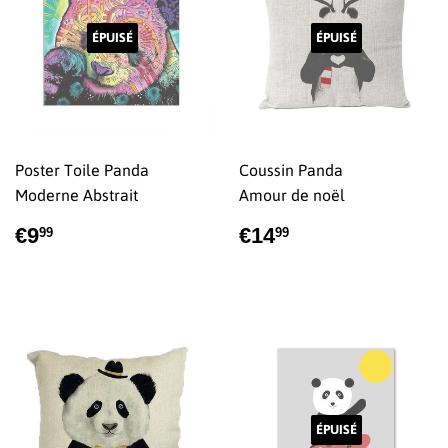
ÉPUISÉ
ÉPUISÉ
Poster Toile Panda
Coussin Panda
Moderne Abstrait
Amour de noël
PRIX
€9,99
PRIX
€14,99
€9
€14
99
99
RÉGULIER
RÉGULIER
ÉPUISÉ