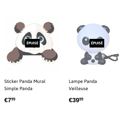
ÉPUISÉ
ÉPUISÉ
Sticker Panda Mural
Lampe Panda
Simple Panda
Veilleuse
PRIX
€7,99
PRIX
€39,99
€7
€39
99
99
RÉGULIER
RÉGULIER