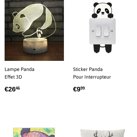
Lampe Panda
Sticker Panda
Effet 3D
Pour Interrupteur
PRIX
€26,46
PRIX
€9,99
€26
€9
46
99
RÉGULIER
RÉGULIER