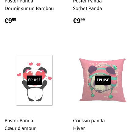
Poster Panda
Poster Panda
Dormir sur un Bambou
Sorbet Panda
PRIX
€9,99
PRIX
€9,99
€9
€9
99
99
RÉGULIER
RÉGULIER
ÉPUISÉ
ÉPUISÉ
Poster Panda
Coussin panda
Cœur d'amour
Hiver