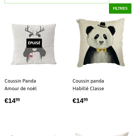
FILTRES
ÉPUISÉ
Coussin Panda
Coussin panda
Amour de noël
Habillé Classe
PRIX
€14,99
PRIX
€14,99
€14
€14
99
99
RÉGULIER
RÉGULIER