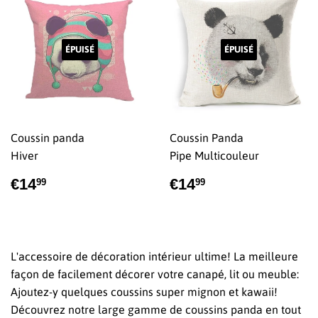
ÉPUISÉ
ÉPUISÉ
Coussin panda
Coussin Panda
Hiver
Pipe Multicouleur
PRIX
€14,99
PRIX
€14,99
€14
€14
99
99
RÉGULIER
RÉGULIER
L'accessoire de décoration intérieur ultime! La meilleure
façon de facilement décorer votre canapé, lit ou meuble:
Ajoutez-y quelques coussins super mignon et kawaii!
Découvrez notre large gamme de coussins panda en tout