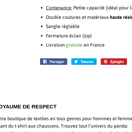
Contenance:
Petite capacité (idéal pour l
Double coutures et matériaux
haute rési
Sangle réglable
Fermeture éclair (zip)
Livraison
gratuite
en France
Partager
Partager
Tweeter
Tweeter
Épingler
Ép
sur
sur
sur
Facebook
Twitter
Pin
OYAUME DE RESPECT
tre boutique de textiles en tous genres pour hommes et femme
lant du t-shirt aux chaussons. Trouvez tout l’univers du panda: