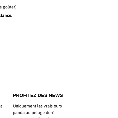
e goûter)
stance.
ingler
terest
PROFITEZ DES NEWS
s,
Uniquement les vrais ours
panda au pelage doré